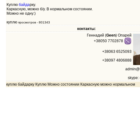
Куплю
байда
рку.
Каркасную, можно б/у. В нормальном состоянии.
Можно не одну:)
куплю
просмотров - 801343
контакты:
Геннадий (
Geen
) Опарей
+38050 7702878
+38063 6525093
+38097 4806888
admin@k
skype:
куплю байдарку Куплю Можно состоянии Каркасную можно нормальном