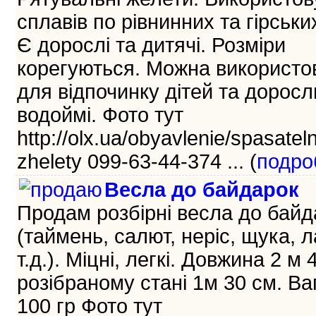
сплавів по рівнинних та гірських
Є дорослі та дитячі. Розміри
корегуються. Можна використо
для відпочинку дітей та доросл
водоймі. Фото тут
http://olx.ua/obyavlenie/spasatel
zhelety 099-63-44-374 ... (
подро
Весла до байдарок
Продам розбірні весла до байд
(таймень, салют, неріс, щука, л
т.д.). Міцні, легкі. Довжина 2 м 
розібраному стані 1м 30 см. Ва
100 гр Фото тут