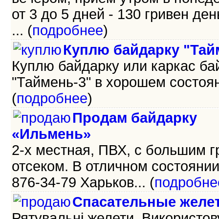
от 3 до 5 дней - 130 гривен день
... (
подробнее
)
Куплю байдарку "Тай
Куплю байдарку или каркас ба
"Таймень-3" в хорошем состояни
(
подробнее
)
Продам байдарку
«Ильмень»
2-х местная, ПВХ, с большим 
отсеком. В отличном состоянии.
876-34-79 Харьков... (
подробне
Спасательные желе
Рятувальні желети. Використо