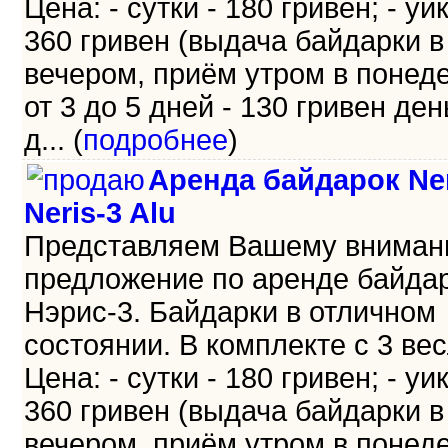
Цена: - сутки - 180 гривен; - уи
360 гривен (выдача байдарки в
вечером, приём утром в понеде
от 3 до 5 дней - 130 гривен день
д... (
подробнее
)
Аренда байдарок Ner
Neris-3 Alu
Представляем Вашему внима
предложение по аренде байда
Нэрис-3. Байдарки в отличном
состоянии. В комплекте с 3 ве
Цена: - сутки - 180 гривен; - уи
360 гривен (выдача байдарки в
вечером, приём утром в понеде