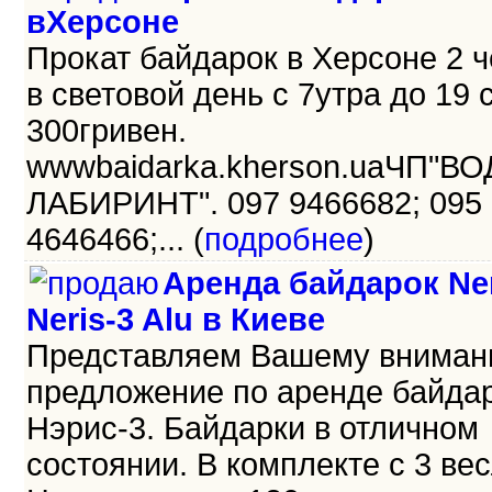
вХерсоне
Прокат байдарок в Херсоне 2 
в световой день с 7утра до 19 
300гривен.
wwwbaidarka.kherson.uaЧП"В
ЛАБИРИНТ". 097 9466682; 095
4646466;... (
подробнее
)
Аренда байдарок Ner
Neris-3 Alu в Киеве
Представляем Вашему внима
предложение по аренде байда
Нэрис-3. Байдарки в отличном
состоянии. В комплекте с 3 ве