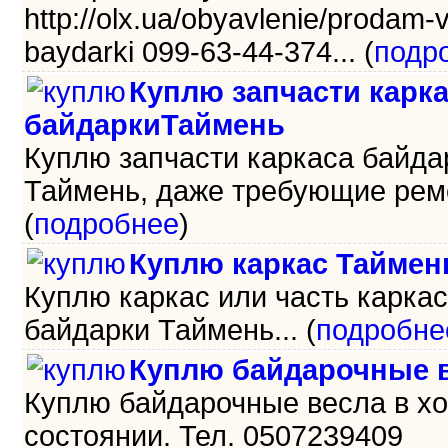
http://olx.ua/obyavlenie/prodam-
baydarki 099-63-44-374... (
подр
Куплю запчасти карк
байдаркиТаймень
Куплю запчасти каркаса байда
Таймень, даже требующие ремо
(
подробнее
)
Куплю каркас Таймен
Куплю каркас или часть карка
байдарки Таймень... (
подробне
Куплю байдарочные в
Куплю байдарочные весла в х
состоянии. Тел. 0507239409