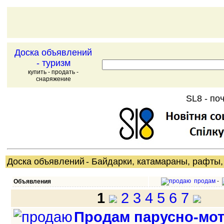
Доска объявлений
- туризм
купить - продать -
снаряжение
SL8 - поч
Доска объявлений
- Байдарки, катамараны, рафты,
продам
-
Объявления
1
2
3
4
5
6
7
Продам парусно-мо