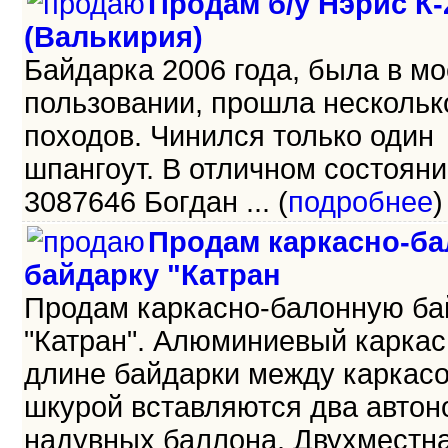
Продам б/у Нэрис К-
(Валькирия)
Байдарка 2006 года, была в м
пользовании, прошла нескольк
походов. Чинился только один
шпангоут. В отличном состояни
3087646 Богдан ... (
подробнее
)
Продам каркасно-б
байдарку "Катран
Продам каркасно-балонную ба
"Катран". Алюминиевый каркас,
длине байдарки между каркас
шкурой вставляются два авто
надувных баллона. Двухместна