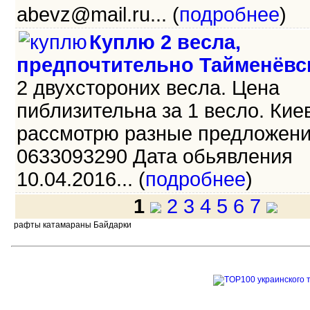
abevz@mail.ru... (
подробнее
)
Куплю 2 весла,
предпочтительно Тайменёвс
2 двухстороних весла. Цена
пиблизительна за 1 весло. Киев
рассмотрю разные предложени
0633093290 Дата обьявления
10.04.2016... (
подробнее
)
1
2
3
4
5
6
7
рафты катамараны Байдарки