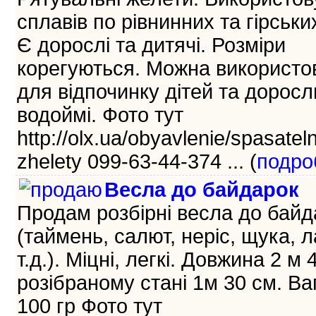
сплавів по рівнинних та гірських
Є дорослі та дитячі. Розміри
корегуються. Можна використо
для відпочинку дітей та доросл
водоймі. Фото тут
http://olx.ua/obyavlenie/spasatel
zhelety 099-63-44-374 ... (
подро
Весла до байдарок
Продам розбірні весла до байд
(таймень, салют, неріс, щука, л
т.д.). Міцні, легкі. Довжина 2 м 
розібраному стані 1м 30 см. Ва
100 гр Фото тут