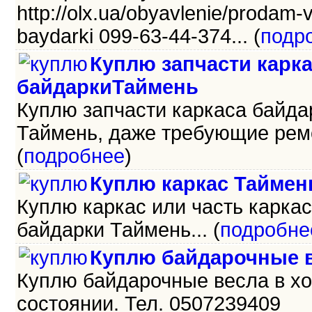
http://olx.ua/obyavlenie/prodam-
baydarki 099-63-44-374... (
подр
Куплю запчасти карк
байдаркиТаймень
Куплю запчасти каркаса байда
Таймень, даже требующие ремо
(
подробнее
)
Куплю каркас Таймен
Куплю каркас или часть карка
байдарки Таймень... (
подробне
Куплю байдарочные в
Куплю байдарочные весла в х
состоянии. Тел. 0507239409