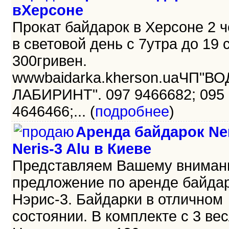
вХерсоне
Прокат байдарок в Херсоне 2 
в световой день с 7утра до 19 
300гривен.
wwwbaidarka.kherson.uaЧП"В
ЛАБИРИНТ". 097 9466682; 095
4646466;... (
подробнее
)
Аренда байдарок Ner
Neris-3 Alu в Киеве
Представляем Вашему внима
предложение по аренде байда
Нэрис-3. Байдарки в отличном
состоянии. В комплекте с 3 ве