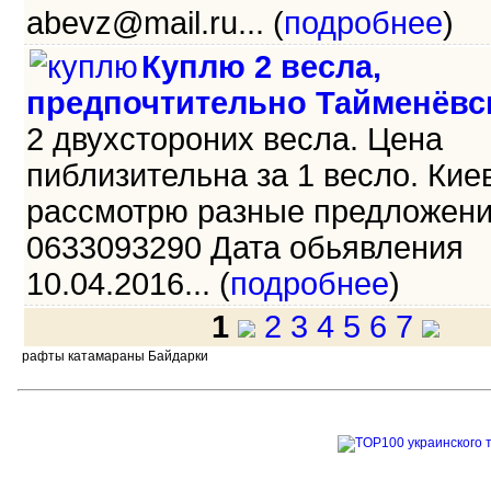
abevz@mail.ru... (
подробнее
)
Куплю 2 весла,
предпочтительно Тайменёвс
2 двухстороних весла. Цена
пиблизительна за 1 весло. Киев
рассмотрю разные предложени
0633093290 Дата обьявления
10.04.2016... (
подробнее
)
1
2
3
4
5
6
7
рафты катамараны Байдарки