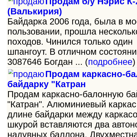
Продам б/у Нэрис К-
(Валькирия)
Байдарка 2006 года, была в м
пользовании, прошла нескольк
походов. Чинился только один
шпангоут. В отличном состояни
3087646 Богдан ... (
подробнее
)
Продам каркасно-б
байдарку "Катран
Продам каркасно-балонную ба
"Катран". Алюминиевый каркас,
длине байдарки между каркас
шкурой вставляются два авто
надувных баллона. Двухместна