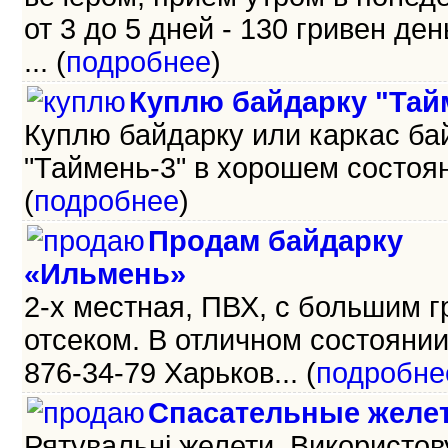
от 3 до 5 дней - 130 гривен день
... (
подробнее
)
Куплю байдарку "Тай
Куплю байдарку или каркас ба
"Таймень-3" в хорошем состояни
(
подробнее
)
Продам байдарку
«Ильмень»
2-х местная, ПВХ, с большим 
отсеком. В отличном состоянии.
876-34-79 Харьков... (
подробне
Спасательные желе
Рятувальні желети. Використо