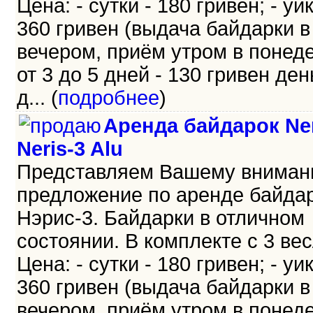
Цена: - сутки - 180 гривен; - уи
360 гривен (выдача байдарки в
вечером, приём утром в понеде
от 3 до 5 дней - 130 гривен день
д... (
подробнее
)
Аренда байдарок Ner
Neris-3 Alu
Представляем Вашему внима
предложение по аренде байда
Нэрис-3. Байдарки в отличном
состоянии. В комплекте с 3 ве
Цена: - сутки - 180 гривен; - уи
360 гривен (выдача байдарки в
вечером, приём утром в понеде