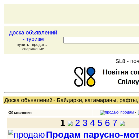
Доска объявлений
- туризм
купить - продать -
снаряжение
SL8 - поч
Доска объявлений
- Байдарки, катамараны, рафты,
продам
-
Объявления
1
2
3
4
5
6
7
Продам парусно-мо