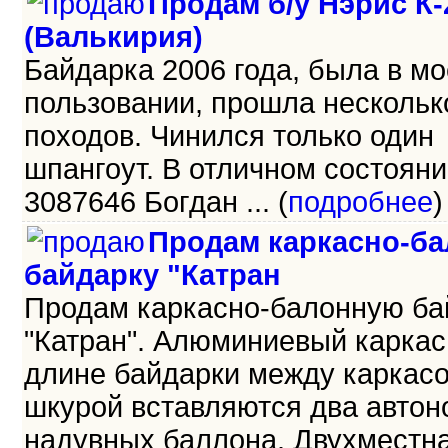
Продам б/у Нэрис К-
(Валькирия)
Байдарка 2006 года, была в м
пользовании, прошла нескольк
походов. Чинился только один
шпангоут. В отличном состояни
3087646 Богдан ... (
подробнее
)
Продам каркасно-б
байдарку "Катран
Продам каркасно-балонную ба
"Катран". Алюминиевый каркас,
длине байдарки между каркас
шкурой вставляются два авто
надувных баллона. Двухместна