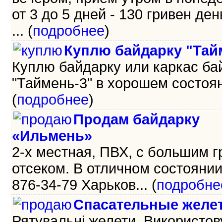
от 3 до 5 дней - 130 гривен день
... (
подробнее
)
Куплю байдарку "Тай
Куплю байдарку или каркас ба
"Таймень-3" в хорошем состояни
(
подробнее
)
Продам байдарку
«Ильмень»
2-х местная, ПВХ, с большим 
отсеком. В отличном состоянии.
876-34-79 Харьков... (
подробне
Спасательные желе
Рятувальні желети. Використо