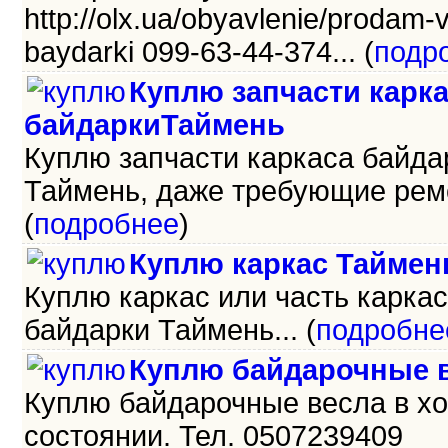
http://olx.ua/obyavlenie/prodam-
baydarki 099-63-44-374... (
подр
Куплю запчасти карк
байдаркиТаймень
Куплю запчасти каркаса байда
Таймень, даже требующие ремо
(
подробнее
)
Куплю каркас Таймен
Куплю каркас или часть карка
байдарки Таймень... (
подробне
Куплю байдарочные в
Куплю байдарочные весла в х
состоянии. Тел. 0507239409