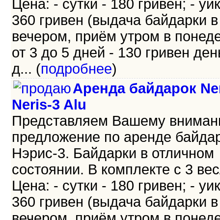
Цена: - сутки - 180 гривен; - уи
360 гривен (выдача байдарки в
вечером, приём утром в понеде
от 3 до 5 дней - 130 гривен день
д... (
подробнее
)
Аренда байдарок Ner
Neris-3 Alu
Представляем Вашему внима
предложение по аренде байда
Нэрис-3. Байдарки в отличном
состоянии. В комплекте с 3 ве
Цена: - сутки - 180 гривен; - уи
360 гривен (выдача байдарки в
вечером, приём утром в понеде