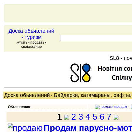
Доска объявлений
- туризм
купить - продать -
снаряжение
SL8 - поч
Доска объявлений
- Байдарки, катамараны, рафты,
продам
-
Объявления
1
2
3
4
5
6
7
Продам парусно-мо