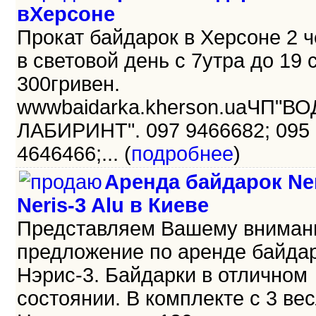
вХерсоне
Прокат байдарок в Херсоне 2 
в световой день с 7утра до 19 
300гривен.
wwwbaidarka.kherson.uaЧП"В
ЛАБИРИНТ". 097 9466682; 095
4646466;... (
подробнее
)
Аренда байдарок Ner
Neris-3 Alu в Киеве
Представляем Вашему внима
предложение по аренде байда
Нэрис-3. Байдарки в отличном
состоянии. В комплекте с 3 ве