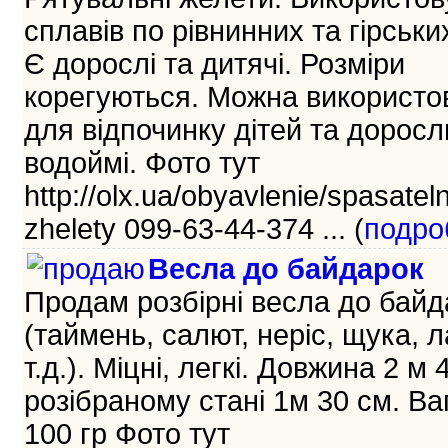
сплавів по рівнинних та гірських
Є дорослі та дитячі. Розміри
корегуються. Можна використо
для відпочинку дітей та доросл
водоймі. Фото тут
http://olx.ua/obyavlenie/spasatel
zhelety 099-63-44-374 ... (
подро
Весла до байдарок
Продам розбірні весла до байд
(таймень, салют, неріс, щука, л
т.д.). Міцні, легкі. Довжина 2 м 
розібраному стані 1м 30 см. Ва
100 гр Фото тут