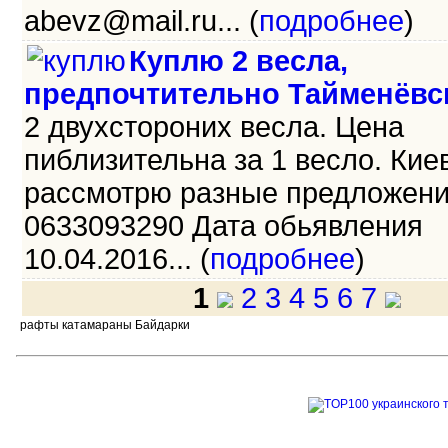
abevz@mail.ru... (
подробнее
)
Куплю 2 весла,
предпочтительно Тайменёвс
2 двухстороних весла. Цена
пиблизительна за 1 весло. Киев
рассмотрю разные предложени
0633093290 Дата обьявления
10.04.2016... (
подробнее
)
1
2
3
4
5
6
7
рафты катамараны Байдарки