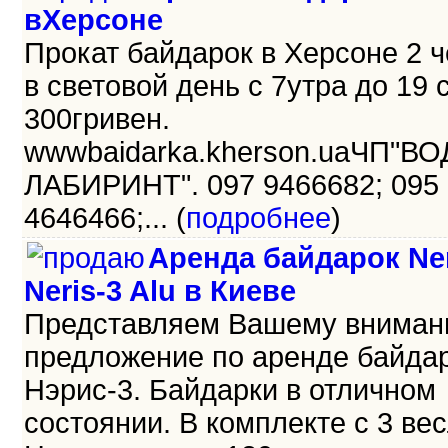
вХерсоне
Прокат байдарок в Херсоне 2 
в световой день с 7утра до 19 
300гривен.
wwwbaidarka.kherson.uaЧП"В
ЛАБИРИНТ". 097 9466682; 095
4646466;... (
подробнее
)
Аренда байдарок Ner
Neris-3 Alu в Киеве
Представляем Вашему внима
предложение по аренде байда
Нэрис-3. Байдарки в отличном
состоянии. В комплекте с 3 ве