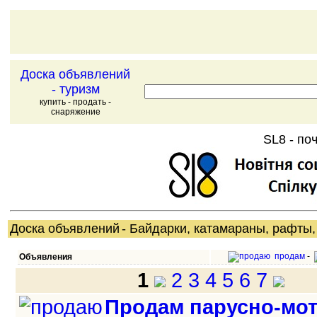
Доска объявлений
- туризм
купить - продать -
снаряжение
SL8 - поч
Доска объявлений
- Байдарки, катамараны, рафты,
продам
-
Объявления
1
2
3
4
5
6
7
Продам парусно-мо