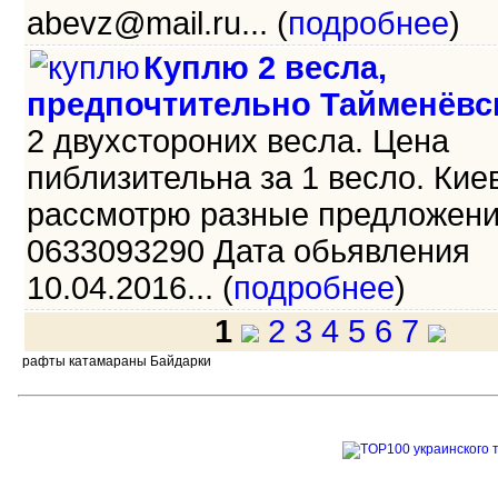
abevz@mail.ru... (
подробнее
)
Куплю 2 весла,
предпочтительно Тайменёвс
2 двухстороних весла. Цена
пиблизительна за 1 весло. Киев
рассмотрю разные предложени
0633093290 Дата обьявления
10.04.2016... (
подробнее
)
1
2
3
4
5
6
7
рафты катамараны Байдарки