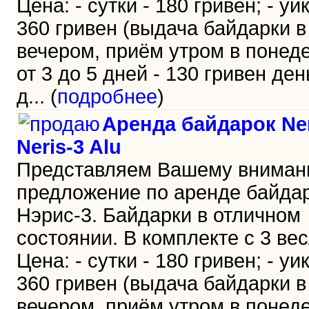
Цена: - сутки - 180 гривен; - уи
360 гривен (выдача байдарки в
вечером, приём утром в понеде
от 3 до 5 дней - 130 гривен день
д... (
подробнее
)
Аренда байдарок Ner
Neris-3 Alu
Представляем Вашему внима
предложение по аренде байда
Нэрис-3. Байдарки в отличном
состоянии. В комплекте с 3 ве
Цена: - сутки - 180 гривен; - уи
360 гривен (выдача байдарки в
вечером, приём утром в понеде