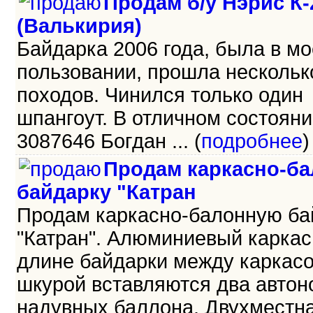
Продам б/у Нэрис К-
(Валькирия)
Байдарка 2006 года, была в м
пользовании, прошла нескольк
походов. Чинился только один
шпангоут. В отличном состояни
3087646 Богдан ... (
подробнее
)
Продам каркасно-б
байдарку "Катран
Продам каркасно-балонную ба
"Катран". Алюминиевый каркас,
длине байдарки между каркас
шкурой вставляются два авто
надувных баллона. Двухместна