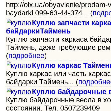
http://olx.ua/obyavlenie/prodam-
baydarki 099-63-44-374... (
подр
Куплю запчасти карк
байдаркиТаймень
Куплю запчасти каркаса байда
Таймень, даже требующие ремо
(
подробнее
)
Куплю каркас Таймен
Куплю каркас или часть карка
байдарки Таймень... (
подробне
Куплю байдарочные в
Куплю байдарочные весла в х
состоянии. Тел. 0507239409