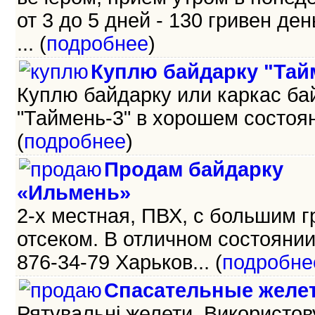
от 3 до 5 дней - 130 гривен день
... (
подробнее
)
Куплю байдарку "Тай
Куплю байдарку или каркас ба
"Таймень-3" в хорошем состояни
(
подробнее
)
Продам байдарку
«Ильмень»
2-х местная, ПВХ, с большим 
отсеком. В отличном состоянии.
876-34-79 Харьков... (
подробне
Спасательные желе
Рятувальні желети. Використо