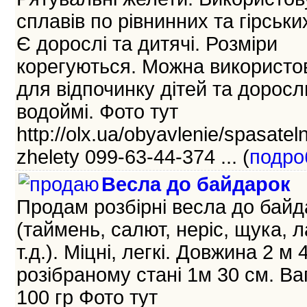
сплавів по рівнинних та гірських
Є дорослі та дитячі. Розміри
корегуються. Можна використо
для відпочинку дітей та доросл
водоймі. Фото тут
http://olx.ua/obyavlenie/spasatel
zhelety 099-63-44-374 ... (
подро
Весла до байдарок
Продам розбірні весла до байд
(таймень, салют, неріс, щука, л
т.д.). Міцні, легкі. Довжина 2 м 
розібраному стані 1м 30 см. Ва
100 гр Фото тут