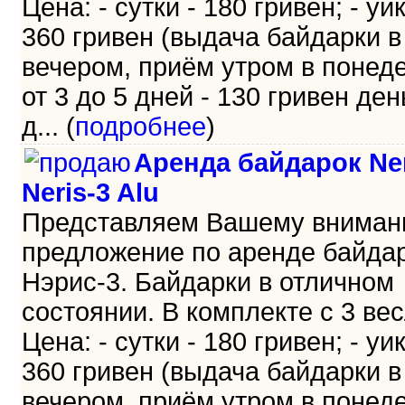
Цена: - сутки - 180 гривен; - уи
360 гривен (выдача байдарки в
вечером, приём утром в понеде
от 3 до 5 дней - 130 гривен день
д... (
подробнее
)
Аренда байдарок Ner
Neris-3 Alu
Представляем Вашему внима
предложение по аренде байда
Нэрис-3. Байдарки в отличном
состоянии. В комплекте с 3 ве
Цена: - сутки - 180 гривен; - уи
360 гривен (выдача байдарки в
вечером, приём утром в понеде