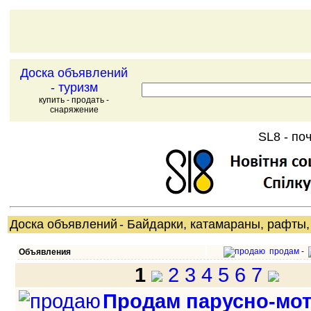
Доска объявлений
- туризм
купить - продать -
снаряжение
SL8 - поч
Доска объявлений
- Байдарки, катамараны, рафты,
продам
-
Объявления
1
2
3
4
5
6
7
Продам парусно-мо