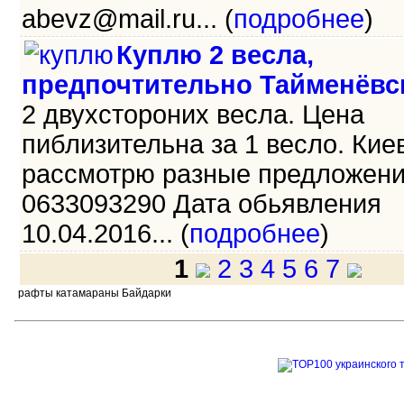
abevz@mail.ru... (
подробнее
)
Куплю 2 весла,
предпочтительно Тайменёвс
2 двухстороних весла. Цена
пиблизительна за 1 весло. Киев
рассмотрю разные предложени
0633093290 Дата обьявления
10.04.2016... (
подробнее
)
1
2
3
4
5
6
7
рафты катамараны Байдарки