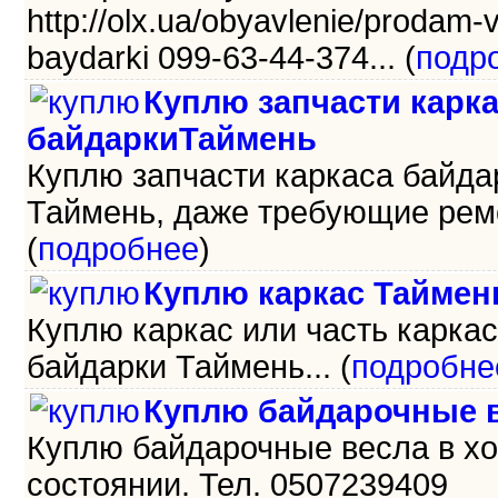
http://olx.ua/obyavlenie/prodam-
baydarki 099-63-44-374... (
подр
Куплю запчасти карк
байдаркиТаймень
Куплю запчасти каркаса байда
Таймень, даже требующие ремо
(
подробнее
)
Куплю каркас Таймен
Куплю каркас или часть карка
байдарки Таймень... (
подробне
Куплю байдарочные в
Куплю байдарочные весла в х
состоянии. Тел. 0507239409