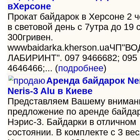
вХерсоне
Прокат байдарок в Херсоне 2 
в световой день с 7утра до 19 
300гривен.
wwwbaidarka.kherson.uaЧП"В
ЛАБИРИНТ". 097 9466682; 095
4646466;... (
подробнее
)
Аренда байдарок Ner
Neris-3 Alu в Киеве
Представляем Вашему внима
предложение по аренде байда
Нэрис-3. Байдарки в отличном
состоянии. В комплекте с 3 ве