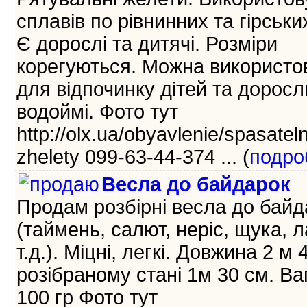
сплавів по рівнинних та гірських
Є дорослі та дитячі. Розміри
корегуються. Можна використо
для відпочинку дітей та доросл
водоймі. Фото тут
http://olx.ua/obyavlenie/spasatel
zhelety 099-63-44-374 ... (
подро
Весла до байдарок
Продам розбірні весла до байд
(таймень, салют, неріс, щука, л
т.д.). Міцні, легкі. Довжина 2 м 
розібраному стані 1м 30 см. Ва
100 гр Фото тут