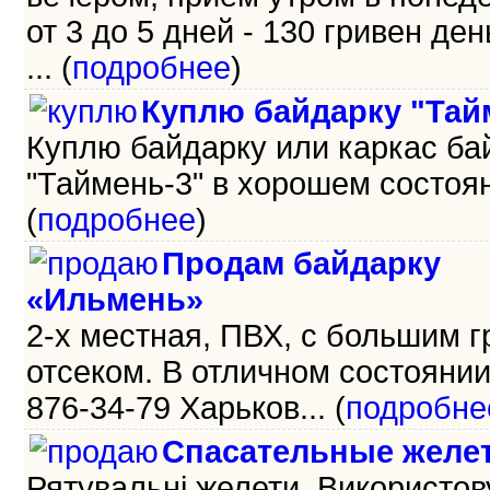
от 3 до 5 дней - 130 гривен день
... (
подробнее
)
Куплю байдарку "Тай
Куплю байдарку или каркас ба
"Таймень-3" в хорошем состояни
(
подробнее
)
Продам байдарку
«Ильмень»
2-х местная, ПВХ, с большим 
отсеком. В отличном состоянии.
876-34-79 Харьков... (
подробне
Спасательные желе
Рятувальні желети. Використо