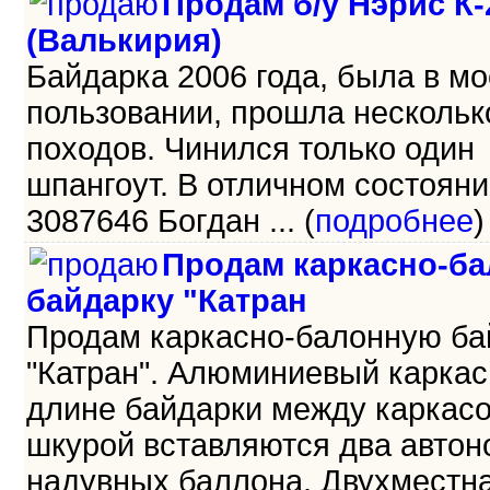
Продам б/у Нэрис К-
(Валькирия)
Байдарка 2006 года, была в м
пользовании, прошла нескольк
походов. Чинился только один
шпангоут. В отличном состояни
3087646 Богдан ... (
подробнее
)
Продам каркасно-б
байдарку "Катран
Продам каркасно-балонную ба
"Катран". Алюминиевый каркас,
длине байдарки между каркас
шкурой вставляются два авто
надувных баллона. Двухместна