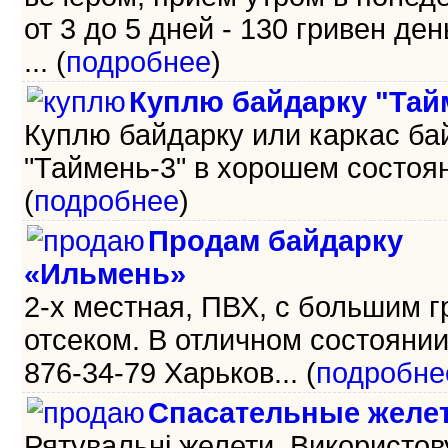
от 3 до 5 дней - 130 гривен день
... (
подробнее
)
Куплю байдарку "Тай
Куплю байдарку или каркас ба
"Таймень-3" в хорошем состояни
(
подробнее
)
Продам байдарку
«Ильмень»
2-х местная, ПВХ, с большим 
отсеком. В отличном состоянии.
876-34-79 Харьков... (
подробне
Спасательные желе
Рятувальні желети. Використо