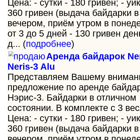
Цена: - сутки - 180 гривен; - уи
360 гривен (выдача байдарки в
вечером, приём утром в понеде
от 3 до 5 дней - 130 гривен день
д... (
подробнее
)
Аренда байдарок Ner
Neris-3 Alu
Представляем Вашему внима
предложение по аренде байда
Нэрис-3. Байдарки в отличном
состоянии. В комплекте с 3 ве
Цена: - сутки - 180 гривен; - уи
360 гривен (выдача байдарки в
вечером, приём утром в понеде