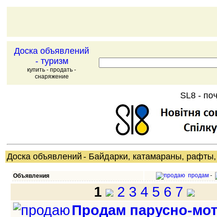
Доска объявлений
- туризм
купить - продать -
снаряжение
SL8 - поч
Доска объявлений
- Байдарки, катамараны, рафты,
продам
-
Объявления
1
2
3
4
5
6
7
Продам парусно-мо