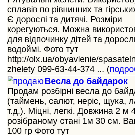
сплавів по рівнинних та гірських
Є дорослі та дитячі. Розміри
корегуються. Можна використо
для відпочинку дітей та доросл
водоймі. Фото тут
http://olx.ua/obyavlenie/spasatel
zhelety 099-63-44-374 ... (
подро
Весла до байдарок
Продам розбірні весла до байд
(таймень, салют, неріс, щука, л
т.д.). Міцні, легкі. Довжина 2 м 
розібраному стані 1м 30 см. Ва
100 гр Фото тут