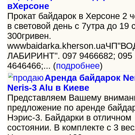
вХерсоне
Прокат байдарок в Херсоне 2 
в световой день с 7утра до 19 
300гривен.
wwwbaidarka.kherson.uaЧП"В
ЛАБИРИНТ". 097 9466682; 095
4646466;... (
подробнее
)
Аренда байдарок Ner
Neris-3 Alu в Киеве
Представляем Вашему внима
предложение по аренде байда
Нэрис-3. Байдарки в отличном
состоянии. В комплекте с 3 ве