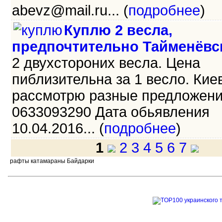
abevz@mail.ru... (
подробнее
)
Куплю 2 весла,
предпочтительно Тайменёвс
2 двухстороних весла. Цена
пиблизительна за 1 весло. Киев
рассмотрю разные предложени
0633093290 Дата обьявления
10.04.2016... (
подробнее
)
1
2
3
4
5
6
7
рафты катамараны Байдарки