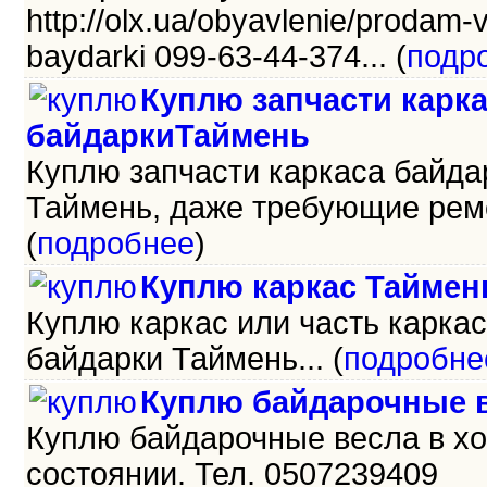
http://olx.ua/obyavlenie/prodam-
baydarki 099-63-44-374... (
подр
Куплю запчасти карк
байдаркиТаймень
Куплю запчасти каркаса байда
Таймень, даже требующие ремо
(
подробнее
)
Куплю каркас Таймен
Куплю каркас или часть карка
байдарки Таймень... (
подробне
Куплю байдарочные в
Куплю байдарочные весла в х
состоянии. Тел. 0507239409