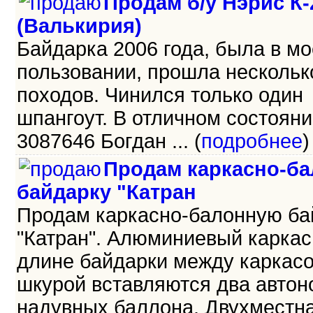
Продам б/у Нэрис К-
(Валькирия)
Байдарка 2006 года, была в м
пользовании, прошла нескольк
походов. Чинился только один
шпангоут. В отличном состояни
3087646 Богдан ... (
подробнее
)
Продам каркасно-б
байдарку "Катран
Продам каркасно-балонную ба
"Катран". Алюминиевый каркас,
длине байдарки между каркас
шкурой вставляются два авто
надувных баллона. Двухместна